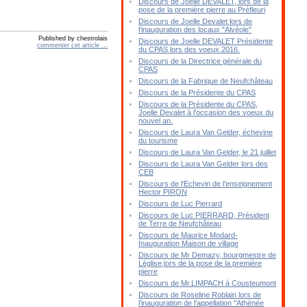
Discours de Joelle DEVALET, lors de la
pose de la première pierre au Préfleuri
Discours de Joelle Devalet lors de
l'inauguration des locaux "Alvéole"
Published by chestrolais
Discours de Joelle DEVALET Présidente
commenter cet article
…
du CPAS lors des voeux 2016.
Discours de la Directrice générale du
CPAS
Discours de la Fabrique de Neufchâteau
Discours de la Présidente du CPAS
Discours de la Présidente du CPAS,
Joelle Devalet à l'occasion des voeux du
nouvel an.
Discours de Laura Van Gelder, échevine
du tourisme
Discours de Laura Van Gelder, le 21 juillet
Discours de Laura Van Gelder lors des
CEB
Discours de l'Echevin de l'enseignement
Hector PIRON
Discours de Luc Pierrard
Discours de Luc PIERRARD, Président
de Terre de Neufchâteau
Discours de Maurice Modard-
Inauguration Maison de village
Discours de Mr Demazy, bourgmestre de
Léglise,lors de la pose de la première
pierre
Discours de Mr.LIMPACH à Cousteumont
Discours de Roseline Roblain lors de
l'inauguration de l'appellation "Athénée