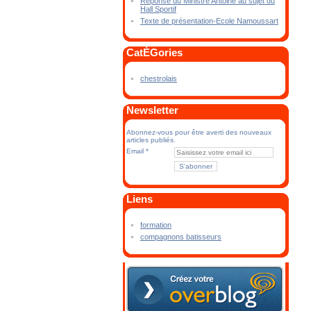
Réponse du Ministre Antoine au sujet du
Hall Sportif
Texte de présentation-Ecole Namoussart
CatÉGories
chestrolais
Newsletter
Abonnez-vous pour être averti des nouveaux
articles publiés.
Email
Liens
formation
compagnons batisseurs