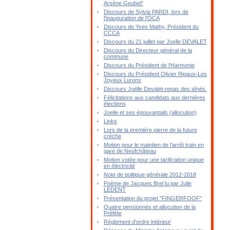
Arsène Geubel"
Discours de Sylvia PARDI, lors de
l'inauguration de l'OCA
Discours de Yves Mathy, Président du
CCCA
Discours du 21 juillet par Joelle DEVALET
Discours du Directeur général de la
commune
Discours du Président de l'Harmonie
Discours du Président Olivier Rigaux-Les
Joyeux Lurons
Discours Joëlle Devalet-repas des aînés.
Félicitations aux candidats aux dernières
élections
Joelle et ses épouvantails (allocution)
Links
Lors de la première pierre de la future
crèche
Motion pour le maintien de l'arrêt train en
gare de Neufchâteau
Motion votée pour une tarification unique
en électricité
Note de politique générale 2012-2018
Poème de Jacques Brel lu par Julie
LEDENT
Présentation du projet "FINGERFOOF"
Quatre pensionnés et allocution de la
Préfète
Réglement d'ordre intérieur