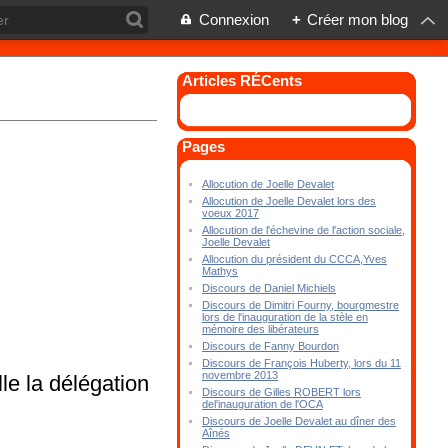
Connexion
+
Créer mon blog
Articles RÉCents
Pages
Allocution de Joelle Devalet
Allocution de Joelle Devalet lors des
voeux 2017
Allocution de l'échevine de l'action sociale,
Joelle Devalet
Allocution du président du CCCA,Yves
Mathys
Discours de Daniel Michiels
Discours de Dimitri Fourny, bourgmestre
lors de l'inauguration de la stèle en
mémoire des libérateurs
Discours de Fanny Bourdon
Discours de François Huberty, lors du 11
novembre 2013
le la délégation
Discours de Gilles ROBERT lors
del'inauguration de l'OCA
Discours de Joelle Devalet au dîner des
Aînés