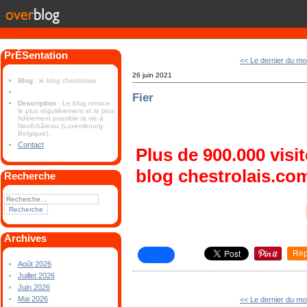
PrÉSentation
<< Le dernier du mo
26 juin 2021
Blog
: le blog chestrolais
Fier
Description
: Le blog retrace
le plus régulièrement et le plus
fidèlement possible la vie à
Neufchâteau (Luxembourg-
Belgique).
Contact
Plus de 900.000 visi
blog chestrolais.co
Recherche
Archives
Rep
Août 2026
Juillet 2026
Juin 2026
Mai 2026
<< Le dernier du mo