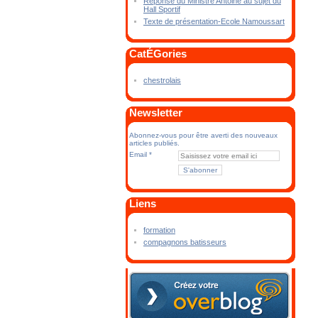
Réponse du Ministre Antoine au sujet du
Hall Sportif
Texte de présentation-Ecole Namoussart
CatÉGories
chestrolais
Newsletter
Abonnez-vous pour être averti des nouveaux
articles publiés.
Email
Liens
formation
compagnons batisseurs