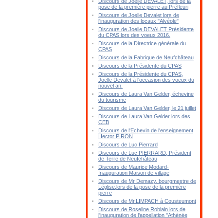
Discours de Joelle DEVALET, lors de la
pose de la première pierre au Préfleuri
Discours de Joelle Devalet lors de
l'inauguration des locaux "Alvéole"
Discours de Joelle DEVALET Présidente
du CPAS lors des voeux 2016.
Discours de la Directrice générale du
CPAS
Discours de la Fabrique de Neufchâteau
Discours de la Présidente du CPAS
Discours de la Présidente du CPAS,
Joelle Devalet à l'occasion des voeux du
nouvel an.
Discours de Laura Van Gelder, échevine
du tourisme
Discours de Laura Van Gelder, le 21 juillet
Discours de Laura Van Gelder lors des
CEB
Discours de l'Echevin de l'enseignement
Hector PIRON
Discours de Luc Pierrard
Discours de Luc PIERRARD, Président
de Terre de Neufchâteau
Discours de Maurice Modard-
Inauguration Maison de village
Discours de Mr Demazy, bourgmestre de
Léglise,lors de la pose de la première
pierre
Discours de Mr.LIMPACH à Cousteumont
Discours de Roseline Roblain lors de
l'inauguration de l'appellation "Athénée