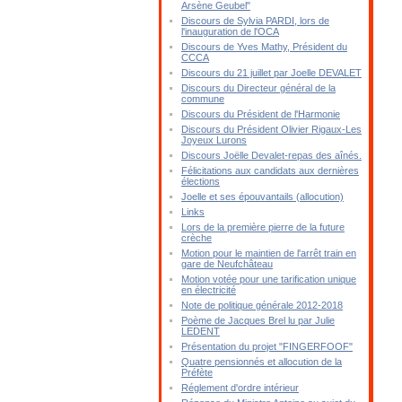
Arsène Geubel"
Discours de Sylvia PARDI, lors de
l'inauguration de l'OCA
Discours de Yves Mathy, Président du
CCCA
Discours du 21 juillet par Joelle DEVALET
Discours du Directeur général de la
commune
Discours du Président de l'Harmonie
Discours du Président Olivier Rigaux-Les
Joyeux Lurons
Discours Joëlle Devalet-repas des aînés.
Félicitations aux candidats aux dernières
élections
Joelle et ses épouvantails (allocution)
Links
Lors de la première pierre de la future
crèche
Motion pour le maintien de l'arrêt train en
gare de Neufchâteau
Motion votée pour une tarification unique
en électricité
Note de politique générale 2012-2018
Poème de Jacques Brel lu par Julie
LEDENT
Présentation du projet "FINGERFOOF"
Quatre pensionnés et allocution de la
Préfète
Réglement d'ordre intérieur