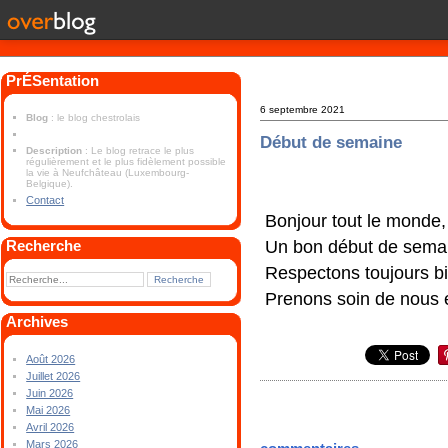
PrÉSentation
6 septembre 2021
Blog
: le blog chestrolais
Début de semaine
Description
: Le blog retrace le plus
régulièrement et le plus fidèlement possible
la vie à Neufchâteau (Luxembourg-
Belgique).
Contact
Bonjour tout le monde,
Un bon début de sema
Recherche
Respectons toujours bi
Prenons soin de nous e
Archives
Août 2026
Juillet 2026
Juin 2026
Mai 2026
Avril 2026
Mars 2026