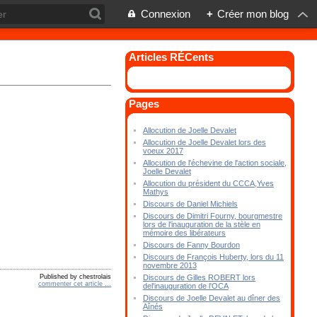
Connexion
+
Créer mon blog
Articles RÉCents
Pages
Allocution de Joelle Devalet
Allocution de Joelle Devalet lors des
voeux 2017
Allocution de l'échevine de l'action sociale,
Joelle Devalet
Allocution du président du CCCA,Yves
Mathys
Discours de Daniel Michiels
Discours de Dimitri Fourny, bourgmestre
lors de l'inauguration de la stèle en
mémoire des libérateurs
Discours de Fanny Bourdon
Discours de François Huberty, lors du 11
novembre 2013
Published by chestrolais
Discours de Gilles ROBERT lors
commenter cet article
…
del'inauguration de l'OCA
Discours de Joelle Devalet au dîner des
Aînés