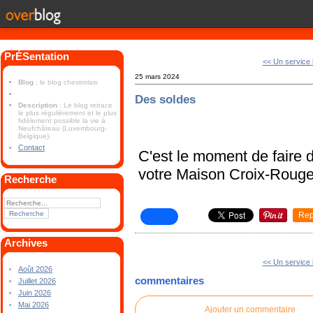
PrÉSentation
<< Un service b
25 mars 2024
Blog
: le blog chestrolais
Des soldes
Description
: Le blog retrace
le plus régulièrement et le plus
fidèlement possible la vie à
Neufchâteau (Luxembourg-
Belgique).
Contact
C'est le moment de faire 
votre Maison Croix-Rouge
Recherche
Rep
Archives
<< Un service b
Août 2026
commentaires
Juillet 2026
Juin 2026
Mai 2026
Ajouter un commentaire