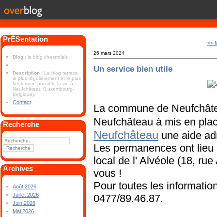
PrÉSentation
<< 
26 mars 2024
Blog
: le blog chestrolais
Un service bien utile
Description
: Le blog retrace
le plus régulièrement et le plus
fidèlement possible la vie à
Neufchâteau (Luxembourg-
Belgique).
Contact
La commune de Neufchâtea
Neufchâteau à mis en plac
Recherche
Neufchâteau
une aide adm
Les permanences ont lieu 
local de l' Alvéole (18, ru
Archives
vous !
Pour toutes les informatio
Août 2026
Juillet 2026
0477/89.46.87.
Juin 2026
Mai 2026