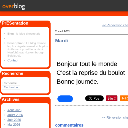
PrÉSentation
<< Rénovation che
2 avril 2024
Blog
: le blog chestrolais
Mardi
Description
: Le blog retrace
le plus régulièrement et le plus
fidèlement possible la vie à
Neufchâteau (Luxembourg-
Belgique).
Contact
Bonjour tout le monde
C'est la reprise du boulot
Recherche
Bonne journée.
Rep
Archives
Août 2026
Juillet 2026
<< Rénovation che
Juin 2026
commentaires
Mai 2026