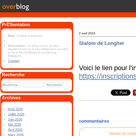
PrÉSentation
2 avril 2024
Blog
: le blog chestrolais
Slalom de Longlier
Description
: Le blog retrace le plus
régulièrement et le plus fidèlement possible
la vie à Neufchâteau (Luxembourg-
Belgique).
Contact
Voici le lien pour l'
https://inscriptio
Recherche
Archives
Août 2026
Juillet 2026
Juin 2026
commentaires
Mai 2026
Avril 2026
Ajouter un com
Mars 2026