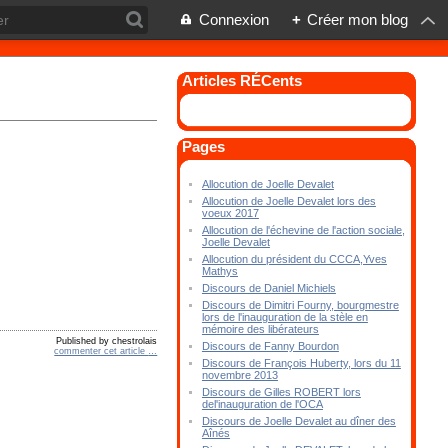
Connexion
+
Créer mon blog
Articles RÉCents
Pages
Allocution de Joelle Devalet
Allocution de Joelle Devalet lors des
voeux 2017
Allocution de l'échevine de l'action sociale,
Joelle Devalet
Allocution du président du CCCA,Yves
Mathys
Discours de Daniel Michiels
Discours de Dimitri Fourny, bourgmestre
lors de l'inauguration de la stèle en
mémoire des libérateurs
Published by chestrolais
Discours de Fanny Bourdon
commenter cet article
…
Discours de François Huberty, lors du 11
novembre 2013
Discours de Gilles ROBERT lors
del'inauguration de l'OCA
Discours de Joelle Devalet au dîner des
Aînés