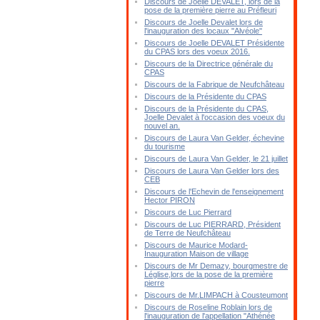
Discours de Joelle DEVALET, lors de la
pose de la première pierre au Préfleuri
Discours de Joelle Devalet lors de
l'inauguration des locaux "Alvéole"
Discours de Joelle DEVALET Présidente
du CPAS lors des voeux 2016.
Discours de la Directrice générale du
CPAS
Discours de la Fabrique de Neufchâteau
Discours de la Présidente du CPAS
Discours de la Présidente du CPAS,
Joelle Devalet à l'occasion des voeux du
nouvel an.
Discours de Laura Van Gelder, échevine
du tourisme
Discours de Laura Van Gelder, le 21 juillet
Discours de Laura Van Gelder lors des
CEB
Discours de l'Echevin de l'enseignement
Hector PIRON
Discours de Luc Pierrard
Discours de Luc PIERRARD, Président
de Terre de Neufchâteau
Discours de Maurice Modard-
Inauguration Maison de village
Discours de Mr Demazy, bourgmestre de
Léglise,lors de la pose de la première
pierre
Discours de Mr.LIMPACH à Cousteumont
Discours de Roseline Roblain lors de
l'inauguration de l'appellation "Athénée