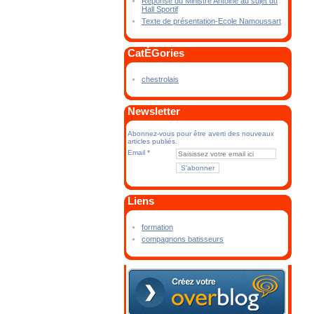
Réponse du Ministre Antoine au sujet du
Hall Sportif
Texte de présentation-Ecole Namoussart
CatÉGories
chestrolais
Newsletter
Abonnez-vous pour être averti des nouveaux
articles publiés.
Email
Liens
formation
compagnons batisseurs