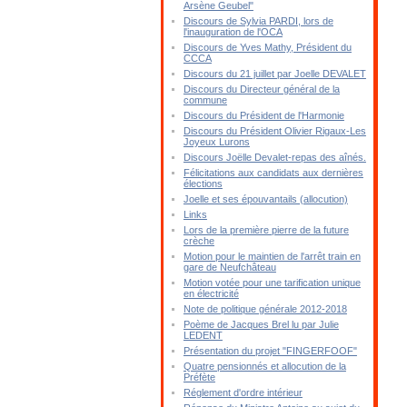
Arsène Geubel"
Discours de Sylvia PARDI, lors de
l'inauguration de l'OCA
Discours de Yves Mathy, Président du
CCCA
Discours du 21 juillet par Joelle DEVALET
Discours du Directeur général de la
commune
Discours du Président de l'Harmonie
Discours du Président Olivier Rigaux-Les
Joyeux Lurons
Discours Joëlle Devalet-repas des aînés.
Félicitations aux candidats aux dernières
élections
Joelle et ses épouvantails (allocution)
Links
Lors de la première pierre de la future
crèche
Motion pour le maintien de l'arrêt train en
gare de Neufchâteau
Motion votée pour une tarification unique
en électricité
Note de politique générale 2012-2018
Poème de Jacques Brel lu par Julie
LEDENT
Présentation du projet "FINGERFOOF"
Quatre pensionnés et allocution de la
Préfète
Réglement d'ordre intérieur