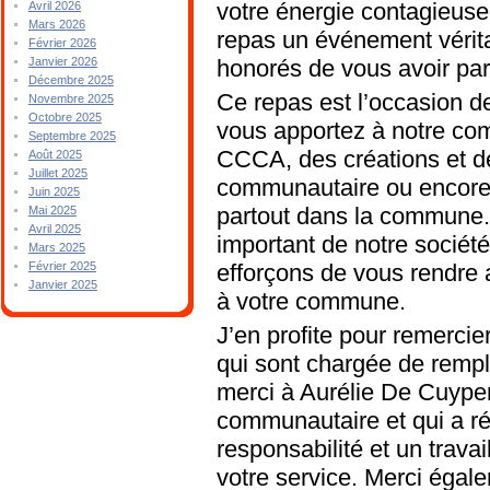
votre énergie contagieuse
Avril 2026
Mars 2026
repas un événement véri
Février 2026
honorés de vous avoir pa
Janvier 2026
Décembre 2025
Ce repas est l’occasion d
Novembre 2025
Octobre 2025
vous apportez à notre com
Septembre 2025
CCCA, des créations et de
Août 2025
Juillet 2025
communautaire ou encore
Juin 2025
partout dans la commune. 
Mai 2025
Avril 2025
important de notre sociét
Mars 2025
efforçons de vous rendre
Février 2025
Janvier 2025
à votre commune.
J’en profite pour remercie
qui sont chargée de rempli
merci à Aurélie De Cuyper
communautaire et qui a r
responsabilité et un travai
votre service. Merci égal