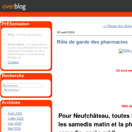
PrÉSentation
<< Repas des aînés
20 avril 2024
Blog
: le blog chestrolais
Rôle de garde des pharmacies
Description
: Le blog retrace
le plus régulièrement et le plus
fidèlement possible la vie à
Neufchâteau (Luxembourg-
Belgique).
Contact
Un seul nu
Recherche
Archives
Rôle d
Pour Neufchâteau, toutes 
Août 2026
Juillet 2026
les samedis matin et la 
Juin 2026
Mai 2026