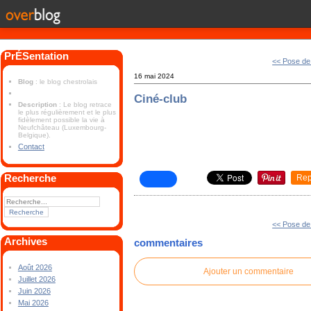
PrÉSentation
<< Pose de
16 mai 2024
Blog
: le blog chestrolais
Ciné-club
Description
: Le blog retrace
le plus régulièrement et le plus
fidèlement possible la vie à
Neufchâteau (Luxembourg-
Belgique).
Contact
Recherche
Rep
<< Pose de
Archives
commentaires
Août 2026
Ajouter un commentaire
Juillet 2026
Juin 2026
Mai 2026