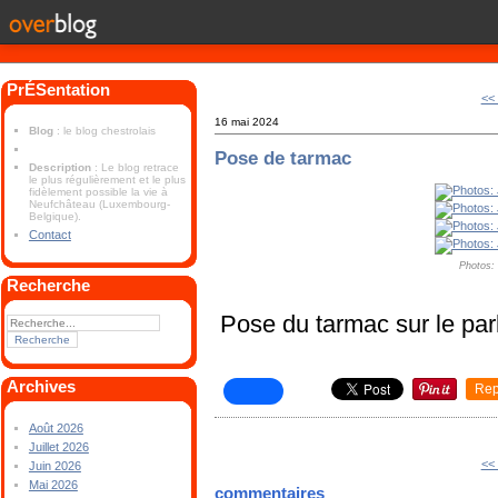
PrÉSentation
<< 
16 mai 2024
Blog
: le blog chestrolais
Pose de tarmac
Description
: Le blog retrace
le plus régulièrement et le plus
fidèlement possible la vie à
Neufchâteau (Luxembourg-
Belgique).
Contact
Photos:
Recherche
Pose du tarmac sur le park
Archives
Rep
Août 2026
Juillet 2026
<< 
Juin 2026
Mai 2026
commentaires