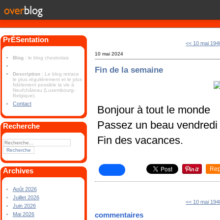
PrÉSentation
<< 10 mai 194
10 mai 2024
Blog
: le blog chestrolais
Fin de la semaine
Description
: Le blog retrace
le plus régulièrement et le plus
fidèlement possible la vie à
Neufchâteau (Luxembourg-
Belgique).
Contact
Bonjour à tout le monde
Passez un beau vendredi
Recherche
Fin des vacances.
Rep
Archives
Août 2026
Juillet 2026
<< 10 mai 194
Juin 2026
commentaires
Mai 2026