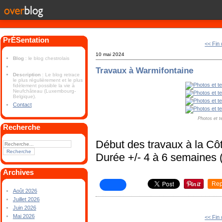
PrÉSentation
<< Fin
10 mai 2024
Blog
: le blog chestrolais
Travaux à Warmifontaine
Description
: Le blog retrace
le plus régulièrement et le plus
fidèlement possible la vie à
Neufchâteau (Luxembourg-
Belgique).
Contact
Photos et t
Recherche
Début des travaux à la Cô
Durée +/- 4 à 6 semaines (f
Archives
Rep
Août 2026
Juillet 2026
Juin 2026
Mai 2026
<< Fin