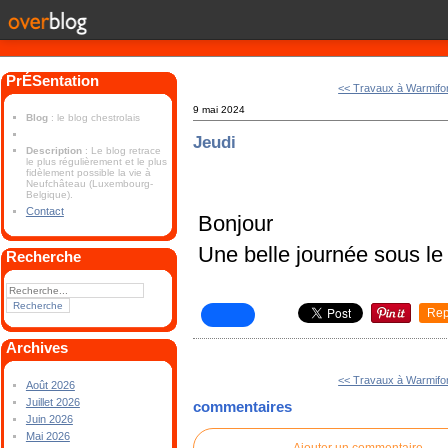
PrÉSentation
<< Travaux à Warmifo
9 mai 2024
Blog
: le blog chestrolais
Jeudi
Description
: Le blog retrace
le plus régulièrement et le plus
fidèlement possible la vie à
Neufchâteau (Luxembourg-
Belgique).
Contact
Bonjour
Une belle journée sous le 
Recherche
Rep
Archives
<< Travaux à Warmifo
Août 2026
Juillet 2026
commentaires
Juin 2026
Mai 2026
Ajouter un commentaire