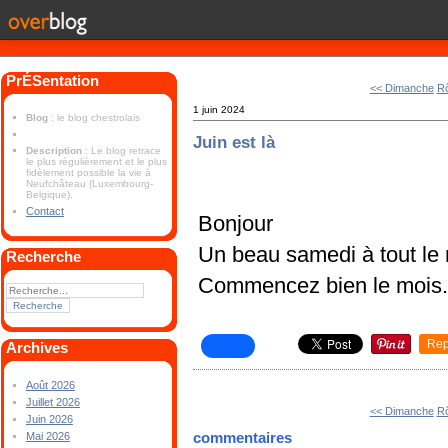
PrÉSentation
<< Dimanche
Rô
1 juin 2024
Blog
: le blog chestrolais
Juin est là
Description
: Le blog retrace
le plus régulièrement et le plus
fidèlement possible la vie à
Neufchâteau (Luxembourg-
Belgique).
Contact
Bonjour
Un beau samedi à tout le
Recherche
Commencez bien le mois
Rep
Archives
Août 2026
Juillet 2026
<< Dimanche
Rô
Juin 2026
commentaires
Mai 2026