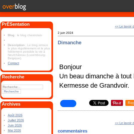
PrÉSentation
<< Le lavoir
2 juin 2024
Blog
: le blog chestrolais
Dimanche
Description
: Le blog retrace
le plus régulièrement et le plus
fidèlement possible la vie à
Neufchâteau (Luxembourg-
Belgique).
Contact
Bonjour
Un beau dimanche à tout
Recherche
Kermesse de Grandvoir.
Rep
Archives
Août 2026
Juillet 2026
<< Le lavoir
Juin 2026
commentaires
Mai 2026