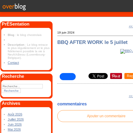
PrÉSentation
<<
19 juin 2024
Blog
: le blog chestrolais
BBQ AFTER WORK le 5 juillet
Description
: Le blog retrace
le plus régulièrement et le plus
fidèlement possible la vie à
Neufchâteau (Luxembourg-
Belgique).
Contact
Recherche
Rep
<<
Archives
commentaires
Août 2026
Ajouter un commentaire
Juillet 2026
Juin 2026
Mai 2026