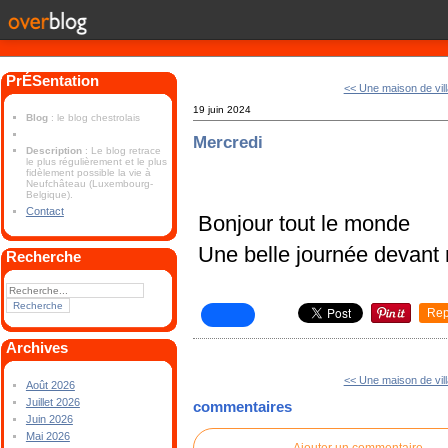
PrÉSentation
<< Une maison de vil
19 juin 2024
Blog
: le blog chestrolais
Mercredi
Description
: Le blog retrace
le plus régulièrement et le plus
fidèlement possible la vie à
Neufchâteau (Luxembourg-
Belgique).
Contact
Bonjour tout le monde
Une belle journée devant
Recherche
Rep
Archives
<< Une maison de vil
Août 2026
Juillet 2026
commentaires
Juin 2026
Mai 2026
Ajouter un commentaire