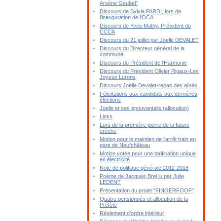
Arsène Geubel"
Discours de Sylvia PARDI, lors de
l'inauguration de l'OCA
Discours de Yves Mathy, Président du
CCCA
Discours du 21 juillet par Joelle DEVALET
Discours du Directeur général de la
commune
Discours du Président de l'Harmonie
Discours du Président Olivier Rigaux-Les
Joyeux Lurons
Discours Joëlle Devalet-repas des aînés.
Félicitations aux candidats aux dernières
élections
Joelle et ses épouvantails (allocution)
Links
Lors de la première pierre de la future
crèche
Motion pour le maintien de l'arrêt train en
gare de Neufchâteau
Motion votée pour une tarification unique
en électricité
Note de politique générale 2012-2018
Poème de Jacques Brel lu par Julie
LEDENT
Présentation du projet "FINGERFOOF"
Quatre pensionnés et allocution de la
Préfète
Réglement d'ordre intérieur