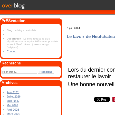
PrÉSentation
3 juin 2024
Blog
: le blog chestrolais
Le lavoir de Neufchâte
Description
: Le blog retrace le plus
régulièrement et le plus fidèlement possible
la vie à Neufchâteau (Luxembourg-
Belgique).
Contact
Recherche
Lors du dernier co
restaurer le lavoir.
Archives
Une bonne nouvelle
Août 2026
Juillet 2026
Juin 2026
Mai 2026
Avril 2026
Mars 2026