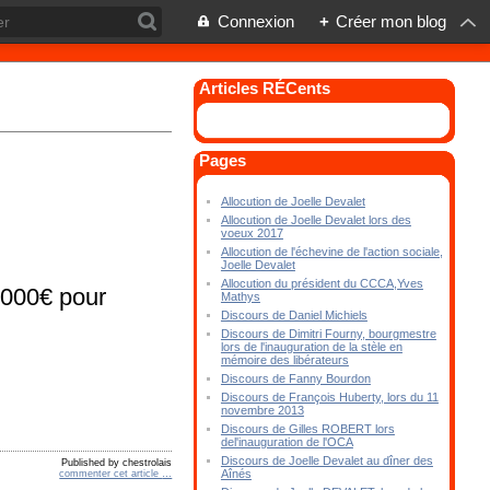
Connexion
+
Créer mon blog
Articles RÉCents
Pages
Allocution de Joelle Devalet
Allocution de Joelle Devalet lors des
voeux 2017
Allocution de l'échevine de l'action sociale,
Joelle Devalet
Allocution du président du CCCA,Yves
.000€ pour
Mathys
Discours de Daniel Michiels
Discours de Dimitri Fourny, bourgmestre
lors de l'inauguration de la stèle en
mémoire des libérateurs
Discours de Fanny Bourdon
Discours de François Huberty, lors du 11
novembre 2013
Discours de Gilles ROBERT lors
del'inauguration de l'OCA
Discours de Joelle Devalet au dîner des
Published by chestrolais
Aînés
commenter cet article
…