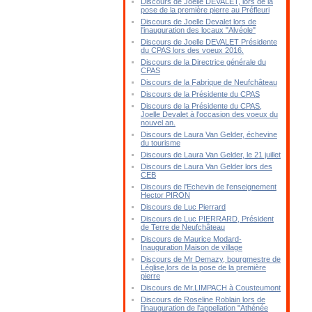
Discours de Joelle DEVALET, lors de la
pose de la première pierre au Préfleuri
Discours de Joelle Devalet lors de
l'inauguration des locaux "Alvéole"
Discours de Joelle DEVALET Présidente
du CPAS lors des voeux 2016.
Discours de la Directrice générale du
CPAS
Discours de la Fabrique de Neufchâteau
Discours de la Présidente du CPAS
Discours de la Présidente du CPAS,
Joelle Devalet à l'occasion des voeux du
nouvel an.
Discours de Laura Van Gelder, échevine
du tourisme
Discours de Laura Van Gelder, le 21 juillet
Discours de Laura Van Gelder lors des
CEB
Discours de l'Echevin de l'enseignement
Hector PIRON
Discours de Luc Pierrard
Discours de Luc PIERRARD, Président
de Terre de Neufchâteau
Discours de Maurice Modard-
Inauguration Maison de village
Discours de Mr Demazy, bourgmestre de
Léglise,lors de la pose de la première
pierre
Discours de Mr.LIMPACH à Cousteumont
Discours de Roseline Roblain lors de
l'inauguration de l'appellation "Athénée