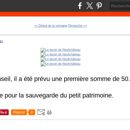
<< Début de la semaine
Dimanche >>
au
nseil, il a été prévu une première somme de 50
 pour la sauvegarde du petit patrimoine.
Repost
0