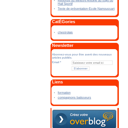
Réponse du Ministre Antoine au sujet du
Hall Sportif
Texte de présentation-Ecole Namoussart
CatÉGories
chestrolais
Newsletter
Abonnez-vous pour être averti des nouveaux
articles publiés.
Email
Liens
formation
compagnons batisseurs