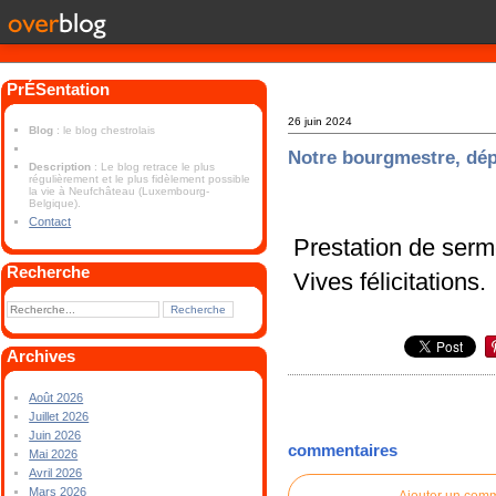
PrÉSentation
26 juin 2024
Blog
: le blog chestrolais
Notre bourgmestre, dé
Description
: Le blog retrace le plus
régulièrement et le plus fidèlement possible
la vie à Neufchâteau (Luxembourg-
Belgique).
Contact
Prestation de serm
Recherche
Vives félicitations.
Archives
Août 2026
Juillet 2026
Juin 2026
commentaires
Mai 2026
Avril 2026
Mars 2026
Ajouter un com