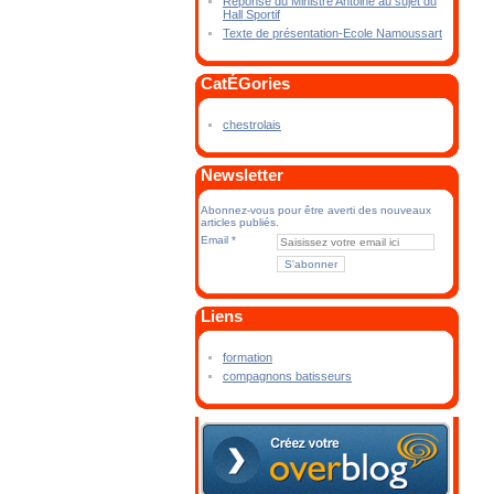
Réponse du Ministre Antoine au sujet du
Hall Sportif
Texte de présentation-Ecole Namoussart
CatÉGories
chestrolais
Newsletter
Abonnez-vous pour être averti des nouveaux
articles publiés.
Email
Liens
formation
compagnons batisseurs