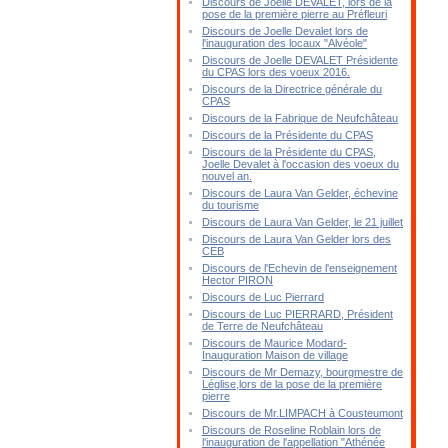
Discours de Joelle DEVALET, lors de la
pose de la première pierre au Préfleuri
Discours de Joelle Devalet lors de
l'inauguration des locaux "Alvéole"
Discours de Joelle DEVALET Présidente
du CPAS lors des voeux 2016.
Discours de la Directrice générale du
CPAS
Discours de la Fabrique de Neufchâteau
Discours de la Présidente du CPAS
Discours de la Présidente du CPAS,
Joelle Devalet à l'occasion des voeux du
nouvel an.
Discours de Laura Van Gelder, échevine
du tourisme
Discours de Laura Van Gelder, le 21 juillet
Discours de Laura Van Gelder lors des
CEB
Discours de l'Echevin de l'enseignement
Hector PIRON
Discours de Luc Pierrard
Discours de Luc PIERRARD, Président
de Terre de Neufchâteau
Discours de Maurice Modard-
Inauguration Maison de village
Discours de Mr Demazy, bourgmestre de
Léglise,lors de la pose de la première
pierre
Discours de Mr.LIMPACH à Cousteumont
Discours de Roseline Roblain lors de
l'inauguration de l'appellation "Athénée