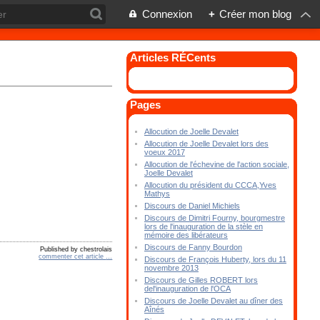
Connexion
+
Créer mon blog
Articles RÉCents
Pages
Allocution de Joelle Devalet
Allocution de Joelle Devalet lors des
voeux 2017
Allocution de l'échevine de l'action sociale,
Joelle Devalet
Allocution du président du CCCA,Yves
Mathys
Discours de Daniel Michiels
Discours de Dimitri Fourny, bourgmestre
lors de l'inauguration de la stèle en
mémoire des libérateurs
Discours de Fanny Bourdon
Published by chestrolais
commenter cet article
…
Discours de François Huberty, lors du 11
novembre 2013
Discours de Gilles ROBERT lors
del'inauguration de l'OCA
Discours de Joelle Devalet au dîner des
Aînés