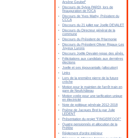
Arsène Geubel"
Discours de Sylvia PARDI, lors de
l'inauguration de l'OCA
Discours de Yves Mathy, Président du
CCCA
Discours du 21 juillet par Joelle DEVALET
Discours du Directeur général de la
commune
Discours du Président de l'Harmonie
Discours du Président Olivier Rigaux-Les
Joyeux Lurons
Discours Joëlle Devalet-repas des aînés.
Félicitations aux candidats aux dernières
élections
Joelle et ses épouvantails (allocution)
Links
Lors de la première pierre de la future
crèche
Motion pour le maintien de l'arrêt train en
gare de Neufchâteau
Motion votée pour une tarification unique
en électricité
Note de politique générale 2012-2018
Poème de Jacques Brel lu par Julie
LEDENT
Présentation du projet "FINGERFOOF"
Quatre pensionnés et allocution de la
Préfète
Réglement d'ordre intérieur