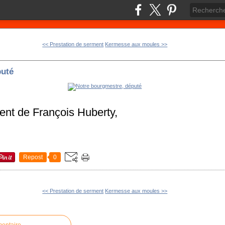
<< Prestation de serment
Kermesse aux moules >>
puté
ent de François Huberty,
Repost
0
<< Prestation de serment
Kermesse aux moules >>
mentaire