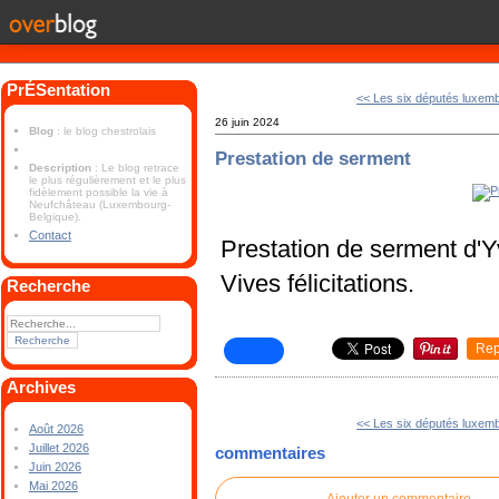
PrÉSentation
<< Les six députés luxemb
26 juin 2024
Blog
: le blog chestrolais
Prestation de serment
Description
: Le blog retrace
le plus régulièrement et le plus
fidèlement possible la vie à
Neufchâteau (Luxembourg-
Belgique).
Contact
Prestation de serment d
Vives félicitations.
Recherche
Rep
Archives
<< Les six députés luxemb
Août 2026
Juillet 2026
commentaires
Juin 2026
Mai 2026
Ajouter un commentaire