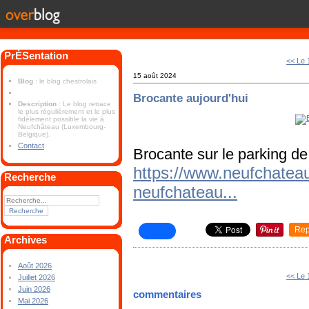
PrÉSentation
<< Le 
15 août 2024
Blog
: le blog chestrolais
Brocante aujourd'hui
Description
: Le blog retrace
le plus régulièrement et le plus
fidèlement possible la vie à
Neufchâteau (Luxembourg-
Belgique).
Contact
Brocante sur le parking d
https://www.neufchatea
Recherche
neufchateau...
Rep
Archives
Août 2026
<< Le 
Juillet 2026
Juin 2026
commentaires
Mai 2026