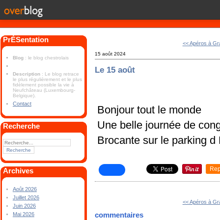
PrÉSentation
<< Apéros à Gr
15 août 2024
Blog
: le blog chestrolais
Le 15 août
Description
: Le blog retrace
le plus régulièrement et le plus
fidèlement possible la vie à
Neufchâteau (Luxembourg-
Belgique).
Contact
Bonjour tout le monde
Une belle journée de con
Recherche
Brocante sur le parking d
Rep
Archives
Août 2026
Juillet 2026
<< Apéros à Gr
Juin 2026
commentaires
Mai 2026