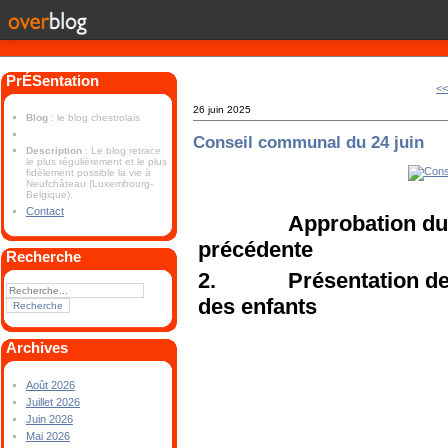
PrÉSentation
<<
26 juin 2025
Blog
: le blog chestrolais
Conseil communal du 24 juin
Description
: Le blog retrace
le plus régulièrement et le plus
fidèlement possible la vie à
Neufchâteau (Luxembourg-
Belgique).
Contact
Approbation du 
précédente
Recherche
2. Présentation des 
des enfants
Archives
Août 2026
Juillet 2026
Juin 2026
Mai 2026