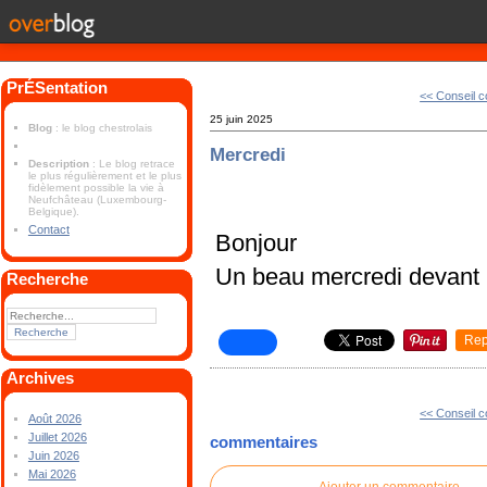
PrÉSentation
<< Conseil c
25 juin 2025
Blog
: le blog chestrolais
Mercredi
Description
: Le blog retrace
le plus régulièrement et le plus
fidèlement possible la vie à
Neufchâteau (Luxembourg-
Belgique).
Contact
Bonjour
Un beau mercredi devant
Recherche
Rep
Archives
<< Conseil c
Août 2026
Juillet 2026
commentaires
Juin 2026
Mai 2026
Ajouter un commentaire