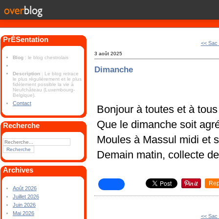
PrÉSentation
<< Sac 
3 août 2025
Blog
: le blog chestrolais
Dimanche
Description
: Le blog retrace
le plus régulièrement et le plus
fidèlement possible la vie à
Neufchâteau (Luxembourg-
Belgique).
Contact
Bonjour à toutes et à tous
Que le dimanche soit agr
Recherche
Moules à Massul midi et s
Demain matin, collecte 
Archives
Rep
Août 2026
Juillet 2026
Juin 2026
Mai 2026
<< Sac 