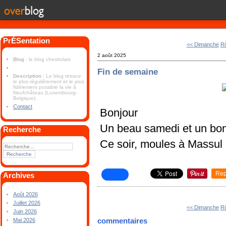
PrÉSentation
<< Dimanche
Rô
2 août 2025
Blog
: le blog chestrolais
Fin de semaine
Description
: Le blog retrace
le plus régulièrement et le plus
fidèlement possible la vie à
Neufchâteau (Luxembourg-
Belgique).
Contact
Bonjour
Un beau samedi et un bo
Recherche
Ce soir, moules à Massul
Rep
Archives
Août 2026
Juillet 2026
<< Dimanche
Rô
Juin 2026
commentaires
Mai 2026