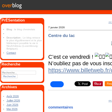
PrÉSentation
<<
7 janvier 2026
Blog
: le blog chestrolais
Centre du lac
Description
: Le blog retrace
le plus régulièrement et le plus
fidèlement possible la vie à
Neufchâteau (Luxembourg-
Belgique).
Contact
C’est ce vendredi !
N’oubliez pas de vous inscr
Recherche
https://www.billetweb.fr
Rep
Archives
Août 2026
<<
Juillet 2026
Juin 2026
commentaires
Mai 2026