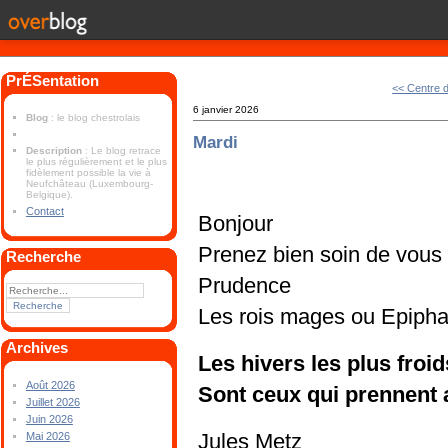
PrÉSentation
<< Centre d
6 janvier 2026
Blog
: le blog chestrolais
Mardi
Description
: Le blog retrace
le plus régulièrement et le plus
fidèlement possible la vie à
Neufchâteau (Luxembourg-
Belgique).
Contact
Bonjour
Prenez bien soin de vous
Recherche
Prudence
Les rois mages ou Epipha
Archives
Les hivers les plus froid
Août 2026
Sont ceux qui prennent 
Juillet 2026
Juin 2026
Jules Metz
Mai 2026