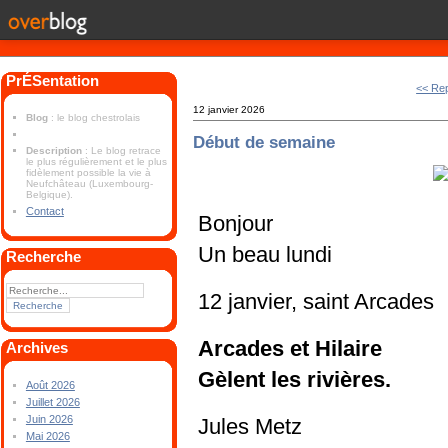
PrÉSentation
<< Rep
12 janvier 2026
Blog
: le blog chestrolais
Début de semaine
Description
: Le blog retrace
le plus régulièrement et le plus
fidèlement possible la vie à
Neufchâteau (Luxembourg-
Belgique).
Contact
Bonjour
Un beau lundi
Recherche
12 janvier, saint Arcades
Arcades et Hilaire
Archives
Gèlent les rivières.
Août 2026
Juillet 2026
Juin 2026
Jules Metz
Mai 2026