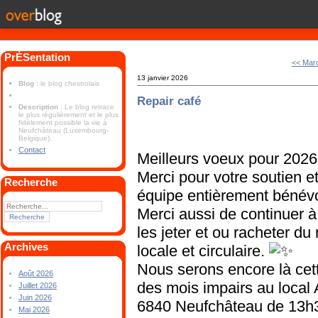
PrÉSentation
<< Mard
13 janvier 2026
Blog
: le blog chestrolais
Repair café
Description
: Le blog retrace
le plus régulièrement et le plus
fidèlement possible la vie à
Neufchâteau (Luxembourg-
Belgique).
Contact
Meilleurs voeux pour 2026
Merci pour votre soutien e
Recherche
équipe entièrement bénévo
Merci aussi de continuer à
les jeter et ou racheter du
Archives
locale et circulaire.
Nous serons encore là ce
Août 2026
des mois impairs au local 
Juillet 2026
Juin 2026
6840 Neufchâteau de 13h
Mai 2026