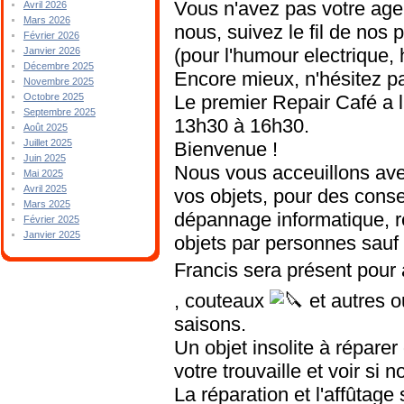
Vous n'avez pas votre agen
Avril 2026
Mars 2026
nous, suivez le fil de nos 
Février 2026
(pour l'humour electrique,
Janvier 2026
Décembre 2025
Encore mieux, n'hésitez pa
Novembre 2025
Le premier Repair Café a 
Octobre 2025
Septembre 2025
13h30 à 16h30.
Août 2025
Juillet 2025
Bienvenue !
Juin 2025
Nous vous acceuillons ave
Mai 2025
Avril 2025
vos objets, pour des conseil
Mars 2025
dépannage informatique, re
Février 2025
Janvier 2025
objets par personnes sauf p
Francis sera présent pour 
, couteaux
et autres o
saisons.
Un objet insolite à répare
votre trouvaille et voir si n
La réparation et l'affûtage 