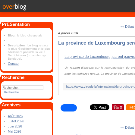
PrÉSentation
<< Début
4 janvier 2026
Blog
: le blog chestrolais
La province de Luxembourg serai
Description
: Le blog retrace
le plus régulièrement et le plus
fidèlement possible la vie à
Neufchâteau (Luxembourg-
La province de Luxembourg, parent pauvre 
Belgique).
Contact
Un rapport d'experts sur la restructuration du sy
pour les territoires ruraux. La province de Luxemb
Recherche
Archives
Rep
Août 2026
Juillet 2026
Juin 2026
<< Début
Mai 2026