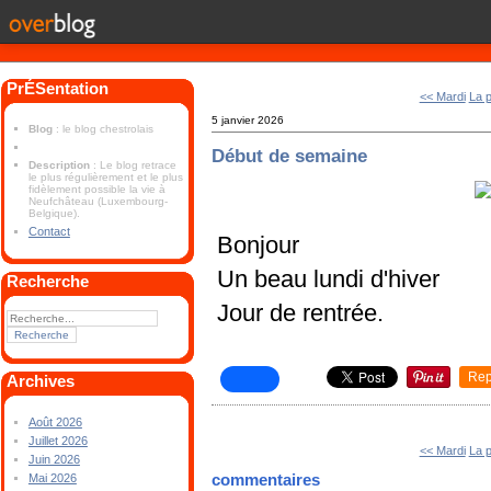
PrÉSentation
<< Mardi
La 
5 janvier 2026
Blog
: le blog chestrolais
Début de semaine
Description
: Le blog retrace
le plus régulièrement et le plus
fidèlement possible la vie à
Neufchâteau (Luxembourg-
Belgique).
Contact
Bonjour
Un beau lundi d'hiver
Recherche
Jour de rentrée.
Rep
Archives
Août 2026
Juillet 2026
<< Mardi
La 
Juin 2026
commentaires
Mai 2026