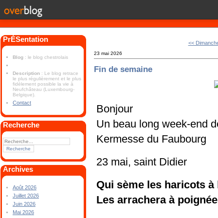
PrÉSentation
<< Dimanch
23 mai 2026
Blog
: le blog chestrolais
Fin de semaine
Description
: Le blog retrace
le plus régulièrement et le plus
fidèlement possible la vie à
Neufchâteau (Luxembourg-
Belgique).
Contact
Bonjour
Un beau long week-end d
Recherche
Kermesse du Faubourg
23 mai, saint Didier
Archives
Qui sème les haricots à 
Août 2026
Juillet 2026
Les arrachera à poignée
Juin 2026
Mai 2026