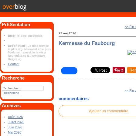
PrÉSentation
<< Fin 
22 mai 2026
Blog
: le blog chestrolais
Kermesse du Faubourg
Description
: Le blog retrace
le plus régulièrement et le plus
fidèlement possible la vie à
Neufchâteau (Luxembourg-
Belgique).
Contact
Rep
Recherche
<< Fin 
commentaires
Archives
Ajouter un commentaire
Août 2026
Juillet 2026
Juin 2026
Mai 2026