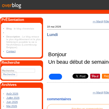
PrÉSentation
<< Mardi
Rôle
18 mai 2026
Blog
: le blog chestrolais
Lundi
Description
: Le blog retrace
le plus régulièrement et le plus
fidèlement possible la vie à
Neufchâteau (Luxembourg-
Belgique).
Contact
Bonjour
Un beau début de semain
Recherche
Rep
Archives
<< Mardi
Rôle
Août 2026
Juillet 2026
commentaires
Juin 2026
Mai 2026
Ajouter un commentaire