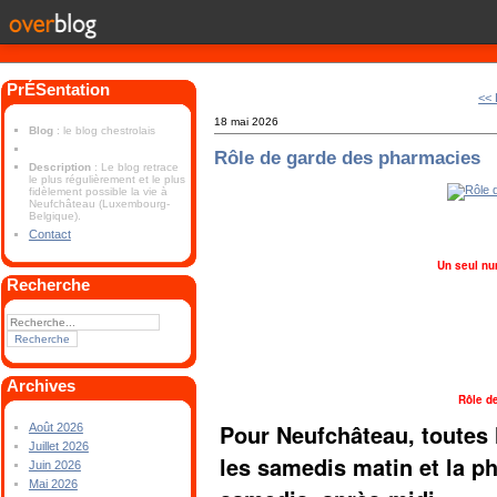
PrÉSentation
<< 
18 mai 2026
Blog
: le blog chestrolais
Rôle de garde des pharmacies
Description
: Le blog retrace
le plus régulièrement et le plus
fidèlement possible la vie à
Neufchâteau (Luxembourg-
Belgique).
Contact
Un seul nu
Recherche
Archives
Rôle d
Pour Neufchâteau, toutes 
Août 2026
Juillet 2026
les samedis matin et la 
Juin 2026
Mai 2026