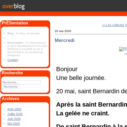
PrÉSentation
<< Les collectes
N
20 mai 2026
Blog
: le blog chestrolais
Mercredi
Description
: Le blog retrace
le plus régulièrement et le plus
fidèlement possible la vie à
Neufchâteau (Luxembourg-
P
Belgique).
Contact
Bonjour
Recherche
Une belle journée.
20 mai, saint Bernardin d
Archives
Après la saint Bernardi
Août 2026
La gelée ne craint.
Juillet 2026
Juin 2026
Mai 2026
De saint Bernardin à la 