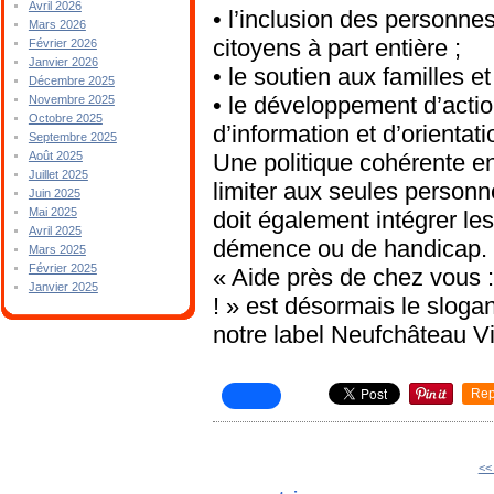
Avril 2026
• l’inclusion des personn
Mars 2026
citoyens à part entière ;
Février 2026
Janvier 2026
• le soutien aux familles e
Décembre 2025
• le développement d’actio
Novembre 2025
Octobre 2025
d’information et d’orientati
Septembre 2025
Une politique cohérente e
Août 2025
Juillet 2025
limiter aux seules personn
Juin 2025
Mai 2025
doit également intégrer le
Avril 2025
démence ou de handicap.
Mars 2025
Février 2025
« Aide près de chez vous 
Janvier 2025
! » est désormais le sloga
notre label Neufchâteau 
Rep
<<