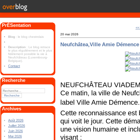
PrÉSentation
<<
20 mai 2026
Blog
: le blog chestrolais
Neufchâtea,Ville Amie Démence
Description
: Le blog retrace
le plus régulièrement et le plus
fidèlement possible la vie à
Neufchâteau (Luxembourg-
Belgique).
Contact
Recherche
NEUFCHÂTEAU VIADE
Ce matin, la ville de Neufc
label Ville Amie Démence
Archives
Cette reconnaissance est b
qui voit le jour. Cette dém
Août 2026
Juillet 2026
une vision humaine et inc
Juin 2026
visant :
Mai 2026