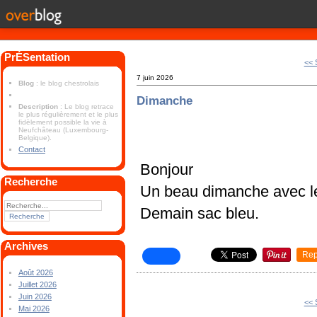
PrÉSentation
<< 
7 juin 2026
Blog
: le blog chestrolais
Dimanche
Description
: Le blog retrace
le plus régulièrement et le plus
fidèlement possible la vie à
Neufchâteau (Luxembourg-
Belgique).
Contact
Bonjour
Recherche
Un beau dimanche avec le
Demain sac bleu.
Archives
Rep
Août 2026
Juillet 2026
Juin 2026
<< 
Mai 2026