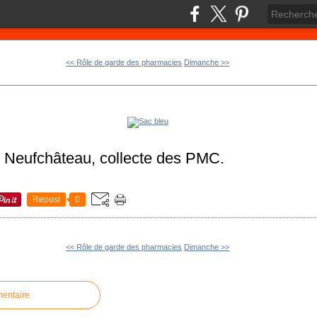
<< Rôle de garde des pharmacies
Dimanche >>
 Neufchâteau, collecte des PMC.
Repost
0
<< Rôle de garde des pharmacies
Dimanche >>
mentaire