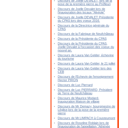
Discours de Joelle DEVALET, lors de la
pose de la première pierre au Préfleuri
Discours de Joelle Devalet lors de
l'inauguration des locaux "Alvéole"
Discours de Joelle DEVALET Présidente
du CPAS lors des voeux 2016.
Discours de la Directrice générale du
CPAS
Discours de la Fabrique de Neufchâteau
Discours de la Présidente du CPAS
Discours de la Présidente du CPAS,
Joelle Devalet à l'occasion des voeux du
nouvel an.
Discours de Laura Van Gelder, échevine
du tourisme
Discours de Laura Van Gelder, le 21 juillet
Discours de Laura Van Gelder lors des
CEB
Discours de l'Echevin de l'enseignement
Hector PIRON
Discours de Luc Pierrard
Discours de Luc PIERRARD, Président
de Terre de Neufchâteau
Discours de Maurice Modard-
Inauguration Maison de village
Discours de Mr Demazy, bourgmestre de
Léglise,lors de la pose de la première
pierre
Discours de Mr.LIMPACH à Cousteumont
Discours de Roseline Roblain lors de
l'inauguration de l'appellation "Athénée