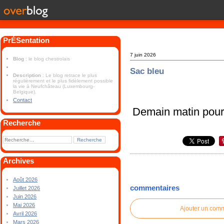
PrÉSentation
7 juin 2026
Blog
: le blog chestrolais
Sac bleu
Description
: Le blog retrace le plus
régulièrement et le plus fidèlement possible
la vie à Neufchâteau (Luxembourg-
Belgique).
Contact
Demain matin pour
Recherche
Archives
Août 2026
commentaires
Juillet 2026
Juin 2026
Mai 2026
Ajouter un com
Avril 2026
Mars 2026