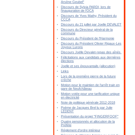
Arsène Geubel"
Discours de Sylvia PARDI, lors de
l'inauguration de l'OCA
Discours de Yves Mathy, Président du
CCCA
Discours du 21 juillet par Joelle DEVALET
Discours du Directeur général de la
commune
Discours du Président de l'Harmonie
Discours du Président Olivier Rigaux-Les
Joyeux Lurons
Discours Joëlle Devalet-repas des aînés.
Félicitations aux candidats aux dernières
élections
Joelle et ses épouvantails (allocution)
Links
Lors de la première pierre de la future
crèche
Motion pour le maintien de l'arrêt train en
gare de Neufchâteau
Motion votée pour une tarification unique
en électricité
Note de politique générale 2012-2018
Poème de Jacques Brel lu par Julie
LEDENT
Présentation du projet "FINGERFOOF"
Quatre pensionnés et allocution de la
Préfète
Réglement d'ordre intérieur