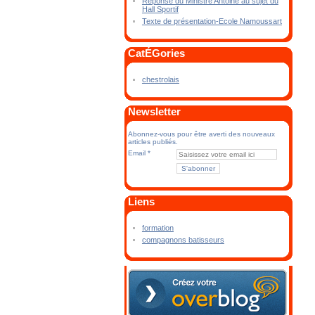
Réponse du Ministre Antoine au sujet du
Hall Sportif
Texte de présentation-Ecole Namoussart
CatÉGories
chestrolais
Newsletter
Abonnez-vous pour être averti des nouveaux
articles publiés.
Email
Liens
formation
compagnons batisseurs