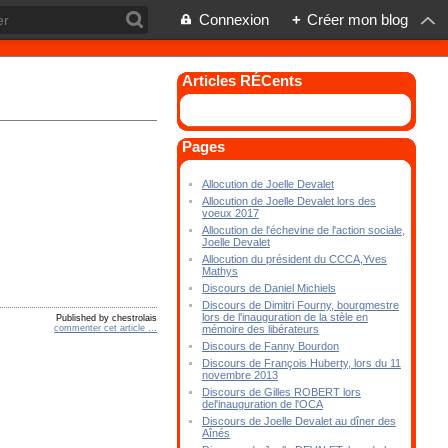
Connexion
+
Créer mon blog
Articles RÉCents
Pages
Allocution de Joelle Devalet
Allocution de Joelle Devalet lors des
voeux 2017
Allocution de l'échevine de l'action sociale,
Joelle Devalet
Allocution du président du CCCA,Yves
Mathys
Discours de Daniel Michiels
Discours de Dimitri Fourny, bourgmestre
lors de l'inauguration de la stèle en
Published by chestrolais
commenter cet article
…
mémoire des libérateurs
Discours de Fanny Bourdon
Discours de François Huberty, lors du 11
novembre 2013
Discours de Gilles ROBERT lors
del'inauguration de l'OCA
Discours de Joelle Devalet au dîner des
Aînés