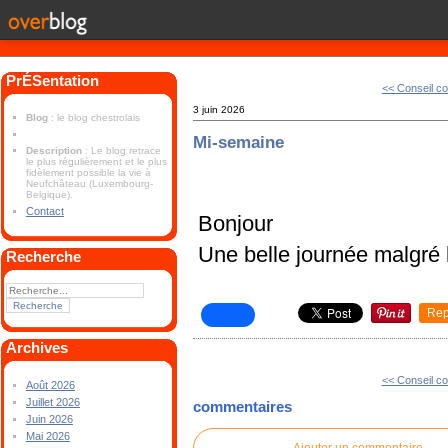
PrÉSentation
<< Conseil co
3 juin 2026
Blog
: le blog chestrolais
Mi-semaine
Description
: Le blog retrace
le plus régulièrement et le plus
fidèlement possible la vie à
Neufchâteau (Luxembourg-
Belgique).
Contact
Bonjour
Une belle journée malgré 
Recherche
Rep
Archives
<< Conseil co
Août 2026
Juillet 2026
commentaires
Juin 2026
Mai 2026
Ajouter un commentaire