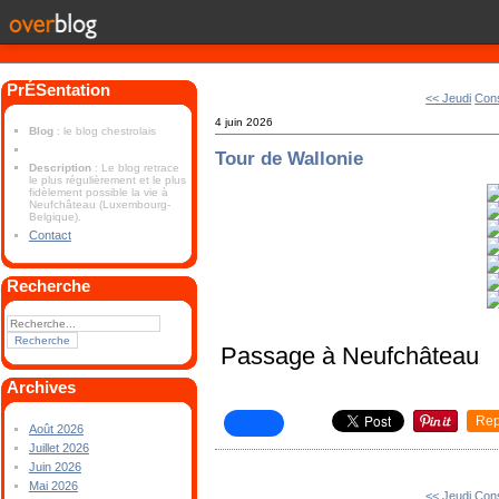
PrÉSentation
<< Jeudi
Cons
4 juin 2026
Blog
: le blog chestrolais
Tour de Wallonie
Description
: Le blog retrace
le plus régulièrement et le plus
fidèlement possible la vie à
Neufchâteau (Luxembourg-
Belgique).
Contact
Recherche
Passage à Neufchâteau
Archives
Rep
Août 2026
Juillet 2026
Juin 2026
Mai 2026
<< Jeudi
Cons