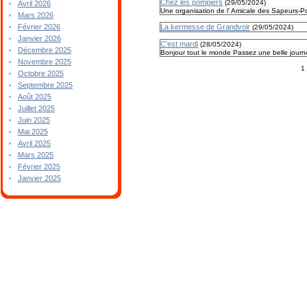
Chez les pompiers
(
29/05/2024
)
Avril 2026
Une organisation de l' Amicale des Sapeurs-
Mars 2026
Février 2026
La kermesse de Grandvoir
(
29/05/2024
)
Janvier 2026
C'est mardi
(
28/05/2024
)
Décembre 2025
Bonjour tout le monde Passez une belle jour
Novembre 2025
1
Octobre 2025
Septembre 2025
Août 2025
Juillet 2025
Juin 2025
Mai 2025
Avril 2025
Mars 2025
Février 2025
Janvier 2025