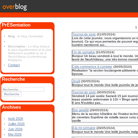
PrÉSentation
1
Tournoi de sixte
(
31/05/2024
)
Blog
: le blog chestrolais
Lors de cette journée, nous organiserons un t
tournoi). Ce qui vous permettra de pouvoir reg
numéro mentionné sur...
Description
: Le blog retrace
le plus régulièrement et le plus
Fin de semaine
(
31/05/2024
)
fidèlement possible la vie à
Bonjour Un beau vendredi à tout le monde. Un
Neufchâteau (Luxembourg-
lavoir de Neufchâteau, une très bonne nouvel
Belgique).
Contact
Cela commence à compter
(
30/05/2024
)
Réalisation "la section boulangerie-pâtisseri
épouse.
Recherche
Jeudi
(
30/05/2024
)
Bonjour tout le monde Une belle journée de j
Tournoi de sixte
(
30/05/2024
)
Vendredi 14 juin soirée Samedi 15 juin tournoi
repas assiette ardennaise à 12h + Bingo après
6 ans N'oubliez pas...
Archives
Bon appétit
(
29/05/2024
)
Menu de la section hôtelière de l'Institut t
de crevettes Suprême de volaille sauce curry 
Août 2026
vanille
Juillet 2026
A la mi-semaine
(
29/05/2024
)
Juin 2026
Bonjour tout le monde Une belle journée malg
Mai 2026