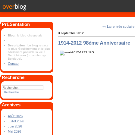
PrÉSentation
<< La rentrée scolaire
3 septembre 2012
Blog
: le blog chestrolais
1914-2012 98ème Anniversaire
Description
: Le blog retrace
le plus régulièrement et le plus
fidèlement possible la vie à
Neufchâteau (Luxembourg-
Belgique).
Contact
Recherche
Archives
Août 2026
Juillet 2026
Juin 2026
Mai 2026