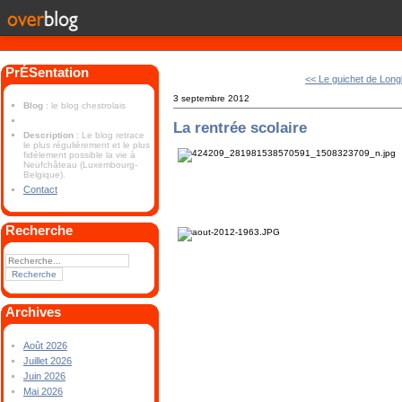
PrÉSentation
<< Le guichet de Longl
3 septembre 2012
Blog
: le blog chestrolais
La rentrée scolaire
Description
: Le blog retrace
le plus régulièrement et le plus
fidèlement possible la vie à
Neufchâteau (Luxembourg-
Belgique).
Contact
Recherche
Archives
Août 2026
Juillet 2026
Juin 2026
Mai 2026