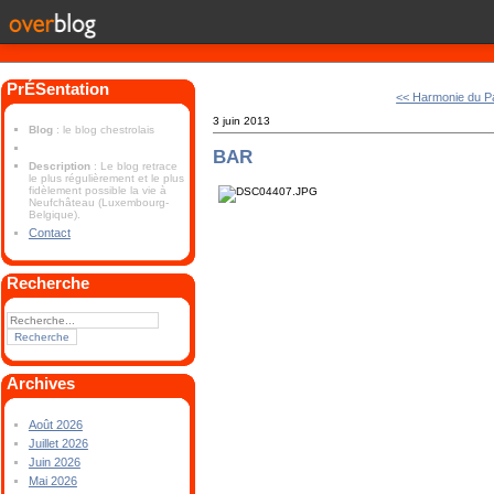
PrÉSentation
<< Harmonie du P
3 juin 2013
Blog
: le blog chestrolais
BAR
Description
: Le blog retrace
le plus régulièrement et le plus
fidèlement possible la vie à
Neufchâteau (Luxembourg-
Belgique).
Contact
Recherche
Archives
Août 2026
Juillet 2026
Juin 2026
Mai 2026