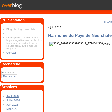
PrÉSentation
<< Con
4 juin 2013
Blog
: le blog chestrolais
Harmonie du Pays de Neufchât
Description
: Le blog retrace
le plus régulièrement et le plus
fidèlement possible la vie à
Neufchâteau (Luxembourg-
Belgique).
Contact
Recherche
Archives
Août 2026
Juillet 2026
Juin 2026
Mai 2026