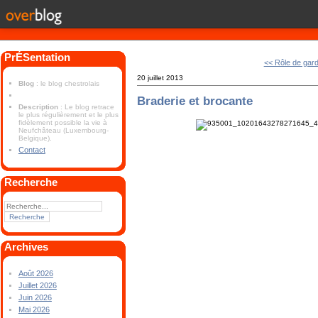
PrÉSentation
<< Rôle de gar
20 juillet 2013
Blog
: le blog chestrolais
Braderie et brocante
Description
: Le blog retrace
le plus régulièrement et le plus
fidèlement possible la vie à
Neufchâteau (Luxembourg-
Belgique).
Contact
Recherche
Archives
Août 2026
Juillet 2026
Juin 2026
Mai 2026