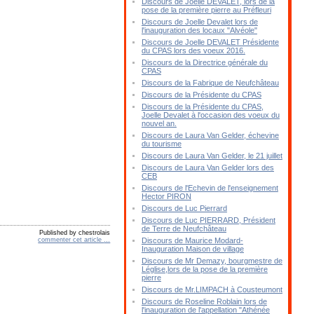
Discours de Joelle DEVALET, lors de la
pose de la première pierre au Préfleuri
Discours de Joelle Devalet lors de
l'inauguration des locaux "Alvéole"
Discours de Joelle DEVALET Présidente
du CPAS lors des voeux 2016.
Discours de la Directrice générale du
CPAS
Discours de la Fabrique de Neufchâteau
Discours de la Présidente du CPAS
Discours de la Présidente du CPAS,
Joelle Devalet à l'occasion des voeux du
nouvel an.
Discours de Laura Van Gelder, échevine
du tourisme
Discours de Laura Van Gelder, le 21 juillet
Discours de Laura Van Gelder lors des
CEB
Discours de l'Echevin de l'enseignement
Hector PIRON
Discours de Luc Pierrard
Discours de Luc PIERRARD, Président
de Terre de Neufchâteau
Published by chestrolais
commenter cet article
…
Discours de Maurice Modard-
Inauguration Maison de village
Discours de Mr Demazy, bourgmestre de
Léglise,lors de la pose de la première
pierre
Discours de Mr.LIMPACH à Cousteumont
Discours de Roseline Roblain lors de
l'inauguration de l'appellation "Athénée