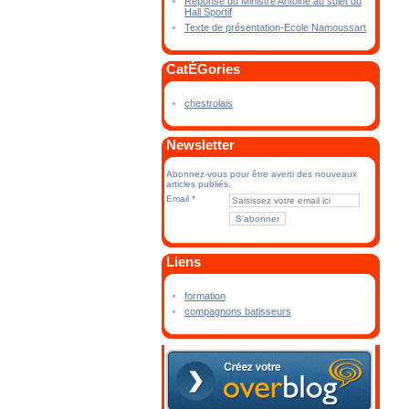
Réponse du Ministre Antoine au sujet du
Hall Sportif
Texte de présentation-Ecole Namoussart
CatÉGories
chestrolais
Newsletter
Abonnez-vous pour être averti des nouveaux
articles publiés.
Email
Liens
formation
compagnons batisseurs