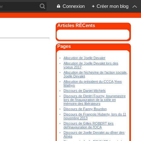
Connexion
+
Créer mon blog
Articles RÉCents
Pages
Allocution de Joelle Devalet
Allocution de Joelle Devalet lors des
voeux 2017
Allocution de l'échevine de l'action sociale,
Joelle Devalet
Allocution du président du CCCA,Yves
Mathys
Discours de Daniel Michiels
Discours de Dimitri Fourny, bourgmestre
lors de l'inauguration de la stèle en
mémoire des libérateurs
Discours de Fanny Bourdon
Discours de François Huberty, lors du 11
novembre 2013
Discours de Gilles ROBERT lors
del'inauguration de l'OCA
Discours de Joelle Devalet au dîner des
Aînés