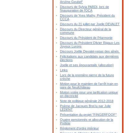
Arsène Geubel"
Discours de Sylvia PARDI, lors de
l'inauguration de l'OCA
Discours de Yves Mathy, Président du
CCCA
Discours du 21 juillet par Joelle DEVALET
Discours du Directeur général de la
commune
Discours du Président de l'Harmonie
Discours du Président Olivier Rigaux-Les
Joyeux Lurons
Discours Joëlle Devalet-repas des aînés.
Félicitations aux candidats aux dernières
élections
Joelle et ses épouvantails (allocution)
Links
Lors de la première pierre de la future
crèche
Motion pour le maintien de l'arrêt train en
gare de Neufchâteau
Motion votée pour une tarification unique
en électricité
Note de politique générale 2012-2018
Poème de Jacques Brel lu par Julie
LEDENT
Présentation du projet "FINGERFOOF"
Quatre pensionnés et allocution de la
Préfète
Réglement d'ordre intérieur