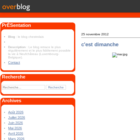
PrÉSentation
25 novembre 2012
Blog
: le blog chestrolais
c'est dimanche
Description
: Le blog retrace le plus
régulièrement et le plus fidèlement possible
la vie à Neufchâteau (Luxembourg-
Belgique).
Contact
Recherche
Archives
Août 2026
Juillet 2026
Juin 2026
Mai 2026
Avril 2026
Mars 2026